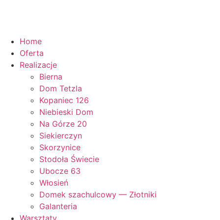
Home
Oferta
Realizacje
Bierna
Dom Tetzla
Kopaniec 126
Niebieski Dom
Na Górze 20
Siekierczyn
Skorzynice
Stodoła Świecie
Ubocze 63
Włosień
Domek szachulcowy — Złotniki
Galanteria
Warsztaty