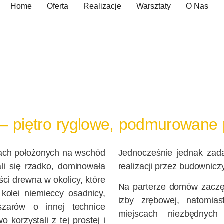
Home
Oferta
Realizacje
Warsztaty
O Nas
— piętro ryglowe, podmurowane
enach położonych na wschód
Jednocześnie jednak zad
ali się rzadko, dominowała
realizacji przez budownicz
ści drewna w okolicy, które
Na parterze domów zaczę
kolei niemieccy osadnicy,
izby zrębowej, natomia
zarów o innej technice
miejscach niezbędnyc
 korzystali z tej prostej i