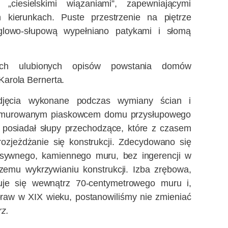
„ciesielskimi wiązaniami”, zapewniającymi
h kierunkach. Puste przestrzenie na piętrze
glowo-słupową wypełniano patykami i słomą
ch ulubionych opisów powstania domów
Karola Bernerta.
zdjęcia wykonane podczas wymiany ścian i
dmurowanym piaskowcem domu przysłupowego
posiadał słupy przechodzące, które z czasem
rozjeżdżanie się konstrukcji. Zdecydowano się
sywnego, kamiennego muru, bez ingerencji w
szemu wykrzywianiu konstrukcji. Izba zrębowa,
uje się wewnątrz 70-centymetrowego muru i,
raw w XIX wieku, postanowiliśmy nie zmieniać
z.