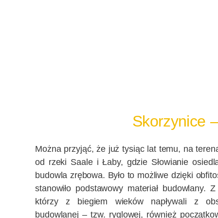
Skorzynice 
Można przyjąć, że już tysiąc lat temu, na ter
od rzeki Saale i Łaby, gdzie Słowianie osiedl
budowla zrębowa. Było to możliwe dzięki obfito
stanowiło podstawowy materiał budowlany. Z 
którzy z biegiem wieków napływali z obs
budowlanej – tzw. ryglowej, również początkowo