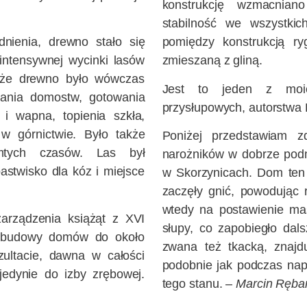
konstrukcję wzmacniano 
stabilność we wszystkic
nienia, drewno stało się
pomiędzy konstrukcją ry
intensywnej wycinki lasów
zmieszaną z gliną.
 że drewno było wówczas
Jest to jeden z moi
wania domostw, gotowania
przysłupowych, autorstwa 
 i wapna, topienia szkła,
w górnictwie. Było także
Poniżej przedstawiam 
tych czasów. Las był
narożników w dobrze po
stwisko dla kóz i miejsce
w Skorzynicach. Dom ten 
zaczęły gnić, powodując 
wtedy na postawienie ma
arządzenia książąt z XVI
słupy, co zapobiegło dal
o budowy domów do około
zwana też tkacką, znajd
zultacie, dawna w całości
podobnie jak podczas nap
jedynie do izby zrębowej.
tego stanu. –
Marcin Rębar